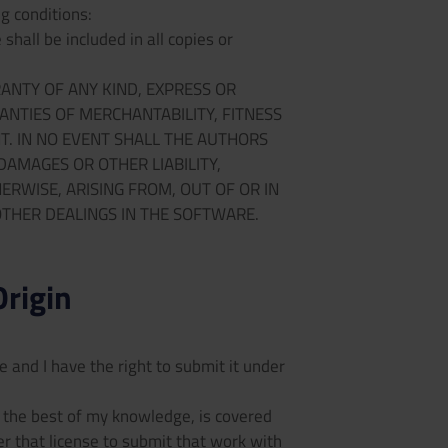
ng conditions:
shall be included in all copies or
RANTY OF ANY KIND, EXPRESS OR
ANTIES OF MERCHANTABILITY, FITNESS
. IN NO EVENT SHALL THE AUTHORS
DAMAGES OR OTHER LIABILITY,
ERWISE, ARISING FROM, OUT OF OR IN
THER DEALINGS IN THE SOFTWARE.
Origin
 and I have the right to submit it under
o the best of my knowledge, is covered
er that license to submit that work with