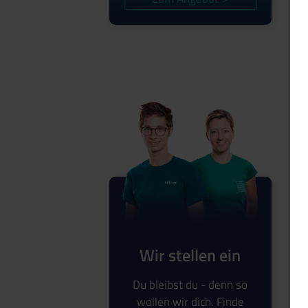
Wir stellen ein
Du bleibst du - denn so
wollen wir dich. Finde