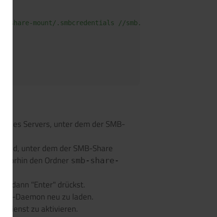
mb-share-mount/.smbcredentials //smb.example.com/user/ /
n des Servers, unter dem der SMB-
n Pfad, unter dem der SMB-Share
du vorhin den Ordner
smb-share-
und dann "Enter" drückst.
emd-Daemon neu zu laden.
n Dienst zu aktivieren.