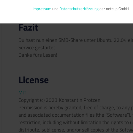
Gib
ein, um den 
systemctl start smb-connect
Impressum
und
Datenschutzerkläreung
der netcup GmbH
Fazit
Du hast nun einen SMB-Share unter Ubuntu 22.04 ein
Service gestartet.
Danke fürs Lesen!
License
MIT
Copyright (c) 2023 Konstantin Protzen
Permission is hereby granted, free of charge, to any 
and associated documentation files (the "Software"), 
restriction, including without limitation the rights to 
distribute, sublicense, and/or sell copies of the Sof