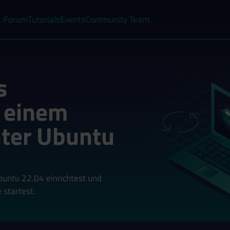
Forum
Tutorials
Events
Community Team
s
 einem
ter Ubuntu
untu 22.04 einrichtest und
 startest.