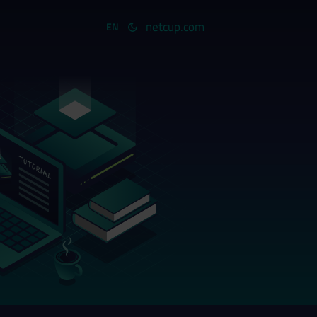
netcup.com
EN