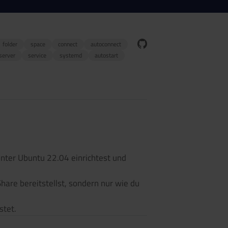
folder
space
connect
autoconnect
server
service
systemd
autostart
unter Ubuntu 22.04 einrichtest und
hare bereitstellst, sondern nur wie du
stet.