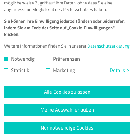
WorkingDirectory
=
/root/
möglicherweise Zugriff auf Ihre Daten, ohne dass Sie eine
User
=
root
angemessene Möglichkeit des Rechtsschutzes haben.
ExecStart
=
mount -t cifs -o credentials=/root/s
Sie können Ihre Einwilligung jederzeit ändern oder widerrufen,
RemainAfterExit
=
true
indem Sie am Ende der Seite auf „Cookie-Einwilligungen"
Type
=
oneshot
klicken.
[
Install
]
Weitere Informationen finden Sie in unserer
Datenschutzerklärung
WantedBy
=
multi-user.target
Notwendig
Präferenzen
Ersetze
durch deinen Benutzernamen.
[USER]
Statistik
Marketing
Details
Ersetze
durch den Name
smb.example.com/user/
Share erreichbar ist.
Ersetze
(x2) durch de
Alle Cookies zulassen
/root/smb-share-mount/
gemountet werden soll. - Das ist der Ordner in dem 
erstellt hast.
mount
Meine Auswahl erlauben
Verlasse die Datei, indem du "Strg + X" und dann "Y" 
Gib
ein, um den syst
systemctl daemon-reload
Nur notwendige Cookies
Gib
ein, um de
systemctl enable smb-connect