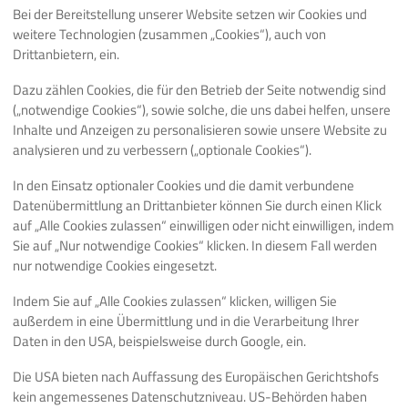
Bei der Bereitstellung unserer Website setzen wir Cookies und
Gib
ein, um Root-Rechte zu erhalten.
sudo -s
weitere Technologien (zusammen „Cookies“), auch von
Gib dein Passwort ein und drücke
.
Enter
Drittanbietern, ein.
Gib nun
apt update -y && apt upgrade -y 
Dazu zählen Cookies, die für den Betrieb der Seite notwendig sind
ein, um den
install -y cifs-utils keyutils
(„notwendige Cookies“), sowie solche, die uns dabei helfen, unsere
Falls ein rosafarbenes Fenster erscheint, drücke ein
Inhalte und Anzeigen zu personalisieren sowie unsere Website zu
analysieren und zu verbessern („optionale Cookies“).
Schritt 3 - SMB-Share einri
In den Einsatz optionaler Cookies und die damit verbundene
Datenübermittlung an Drittanbieter können Sie durch einen Klick
auf „Alle Cookies zulassen“ einwilligen oder nicht einwilligen, indem
Gib
nano /etc/systemd/system/smb-connec
Sie auf „Nur notwendige Cookies“ klicken. In diesem Fall werden
eine neue systemd-Dienstdatei zu erstellen.
nur notwendige Cookies eingesetzt.
Füge den folgenden Code in diese Datei ein:
Indem Sie auf „Alle Cookies zulassen“ klicken, willigen Sie
[
Unit
]
außerdem in eine Übermittlung und in die Verarbeitung Ihrer
Description
=
Automatically connect to SMB share
Daten in den USA, beispielsweise durch Google, ein.
After
=
network.target
Die USA bieten nach Auffassung des Europäischen Gerichtshofs
kein angemessenes Datenschutzniveau. US-Behörden haben
[
Service
]