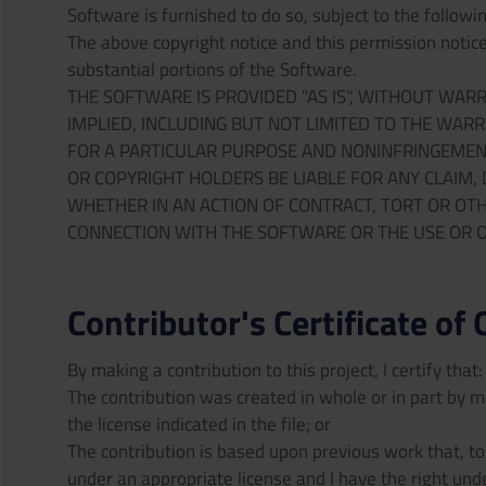
Software is furnished to do so, subject to the followi
The above copyright notice and this permission notice 
substantial portions of the Software.
THE SOFTWARE IS PROVIDED "AS IS", WITHOUT WAR
IMPLIED, INCLUDING BUT NOT LIMITED TO THE WARR
FOR A PARTICULAR PURPOSE AND NONINFRINGEMENT
OR COPYRIGHT HOLDERS BE LIABLE FOR ANY CLAIM, 
WHETHER IN AN ACTION OF CONTRACT, TORT OR OTH
CONNECTION WITH THE SOFTWARE OR THE USE OR O
Contributor's Certificate of 
By making a contribution to this project, I certify that:
The contribution was created in whole or in part by me
the license indicated in the file; or
The contribution is based upon previous work that, t
under an appropriate license and I have the right und