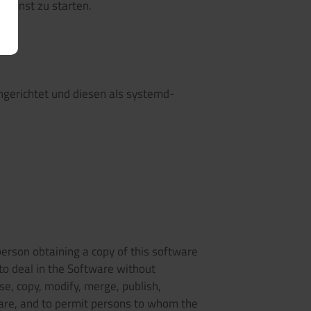
Dienst zu starten.
gerichtet und diesen als systemd-
person obtaining a copy of this software
to deal in the Software without
use, copy, modify, merge, publish,
tware, and to permit persons to whom the