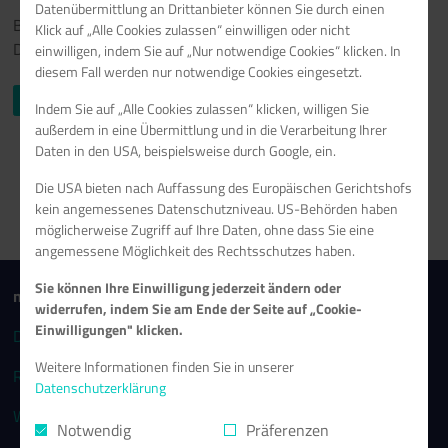
Datenübermittlung an Drittanbieter können Sie durch einen
Bitte um Geduld! Leider ist dieses Tutorial noch nicht auf
Klick auf „Alle Cookies zulassen“ einwilligen oder nicht
Deutsch verfügbar.
einwilligen, indem Sie auf „Nur notwendige Cookies“ klicken. In
diesem Fall werden nur notwendige Cookies eingesetzt.
Englische Tutorials browsen
>
Indem Sie auf „Alle Cookies zulassen“ klicken, willigen Sie
außerdem in eine Übermittlung und in die Verarbeitung Ihrer
Daten in den USA, beispielsweise durch Google, ein.
Die USA bieten nach Auffassung des Europäischen Gerichtshofs
kein angemessenes Datenschutzniveau. US-Behörden haben
möglicherweise Zugriff auf Ihre Daten, ohne dass Sie eine
angemessene Möglichkeit des Rechtsschutzes haben.
Sie können Ihre Einwilligung jederzeit ändern oder
netcup
widerrufen, indem Sie am Ende der Seite auf „Cookie-
Einwilligungen" klicken.
Domains
Sonderangebote
Weitere Informationen finden Sie in unserer
Root-Server
VPS
Datenschutzerklärung
Weitere Produkte
Notwendig
Präferenzen